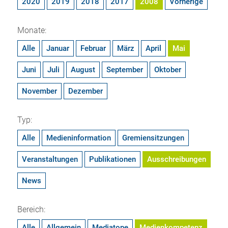
2020
2019
2018
2017
2008
Vorherige
Monate:
Alle
Januar
Februar
März
April
Mai
Juni
Juli
August
September
Oktober
November
Dezember
Typ:
Alle
Medieninformation
Gremiensitzungen
Veranstaltungen
Publikationen
Ausschreibungen
News
Bereich:
Alle
Allgemein
Mediatope
Medienkompetenz