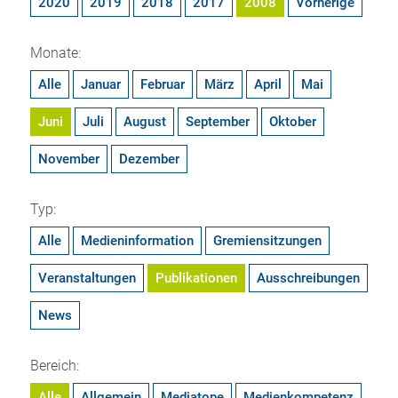
2020
2019
2018
2017
2008
Vorherige
Monate:
Alle
Januar
Februar
März
April
Mai
Juni
Juli
August
September
Oktober
November
Dezember
Typ:
Alle
Medieninformation
Gremiensitzungen
Veranstaltungen
Publikationen
Ausschreibungen
News
Bereich:
Alle
Allgemein
Mediatope
Medienkompetenz