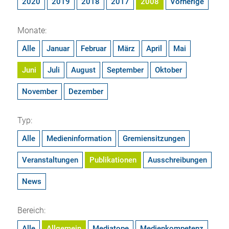
2020
2019
2018
2017
2008
Vorherige
Monate:
Alle
Januar
Februar
März
April
Mai
Juni
Juli
August
September
Oktober
November
Dezember
Typ:
Alle
Medieninformation
Gremiensitzungen
Veranstaltungen
Publikationen
Ausschreibungen
News
Bereich:
Alle
Allgemein
Mediatope
Medienkompetenz