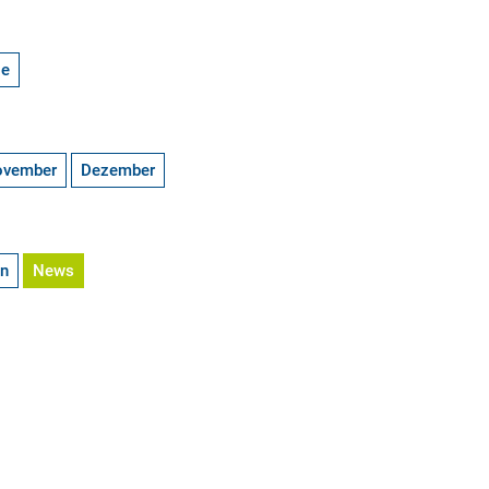
ge
ovember
Dezember
en
News