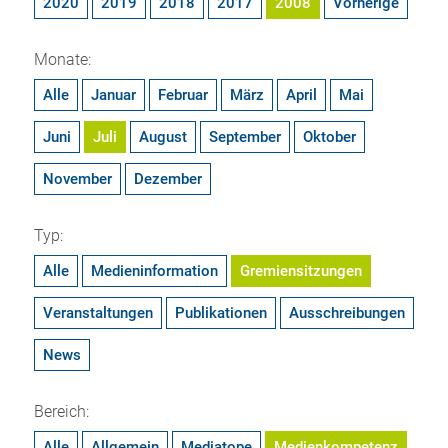
2020
2019
2018
2017
2008
Vorherige
Monate:
Alle
Januar
Februar
März
April
Mai
Juni
Juli
August
September
Oktober
November
Dezember
Typ:
Alle
Medieninformation
Gremiensitzungen
Veranstaltungen
Publikationen
Ausschreibungen
News
Bereich:
Alle
Allgemein
Mediatope
Medienkompetenz