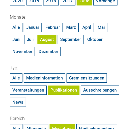
2020
2019
2018
2017
2008
Vorherige
Monate:
Alle
Januar
Februar
März
April
Mai
Juni
Juli
August
September
Oktober
November
Dezember
Typ:
Alle
Medieninformation
Gremiensitzungen
Veranstaltungen
Publikationen
Ausschreibungen
News
Bereich:
Alle
Allgemein
Mediatope
Medienkompetenz