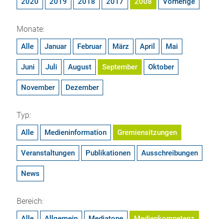
2020
2019
2018
2017
2008
Vorherige
Monate:
Alle
Januar
Februar
März
April
Mai
Juni
Juli
August
September
Oktober
November
Dezember
Typ:
Alle
Medieninformation
Gremiensitzungen
Veranstaltungen
Publikationen
Ausschreibungen
News
Bereich:
Alle
Allgemein
Mediatope
Medienkompetenz