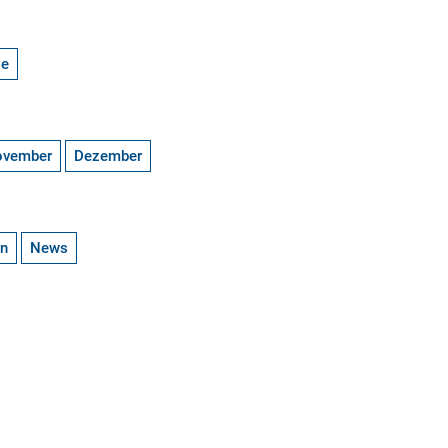
ge
ovember
Dezember
en
News