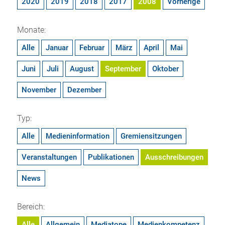
2020
2019
2018
2017
2008
Vorherige
Monate:
Alle
Januar
Februar
März
April
Mai
Juni
Juli
August
September
Oktober
November
Dezember
Typ:
Alle
Medieninformation
Gremiensitzungen
Veranstaltungen
Publikationen
Ausschreibungen
News
Bereich:
Alle
Allgemein
Mediatope
Medienkompetenz