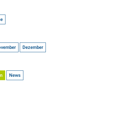
ge
ovember
Dezember
en
News