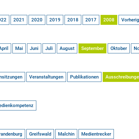
022
2021
2020
2019
2018
2017
2008
Vorheri
April
Mai
Juni
Juli
August
September
Oktober
N
nsitzungen
Veranstaltungen
Publikationen
Ausschreibung
edienkompetenz
randenburg
Greifswald
Malchin
Medientrecker