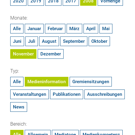
2020
2019
2018
2017
2008
Vorherige
Monate:
Alle
Januar
Februar
März
April
Mai
Juni
Juli
August
September
Oktober
November
Dezember
Typ:
Alle
Medieninformation
Gremiensitzungen
Veranstaltungen
Publikationen
Ausschreibungen
News
Bereich:
Alle
Allgemein
Mediatope
Medienkompetenz