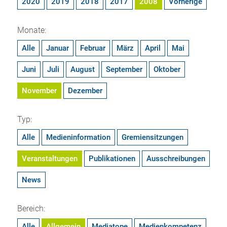
2020
2019
2018
2017
2008
Vorherige
Monate:
Alle
Januar
Februar
März
April
Mai
Juni
Juli
August
September
Oktober
November
Dezember
Typ:
Alle
Medieninformation
Gremiensitzungen
Veranstaltungen
Publikationen
Ausschreibungen
News
Bereich:
Alle
Allgemein
Mediatope
Medienkompetenz