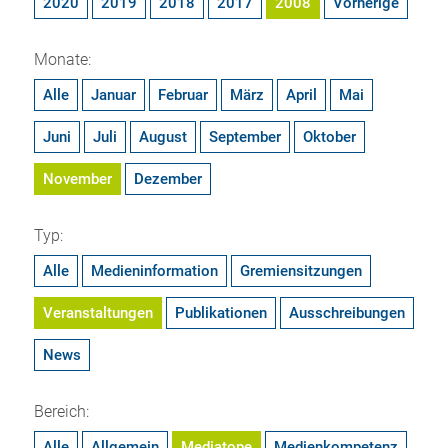
2020
2019
2018
2017
2008
Vorherige
Monate:
Alle
Januar
Februar
März
April
Mai
Juni
Juli
August
September
Oktober
November
Dezember
Typ:
Alle
Medieninformation
Gremiensitzungen
Veranstaltungen
Publikationen
Ausschreibungen
News
Bereich:
Alle
Allgemein
Mediatope
Medienkompetenz