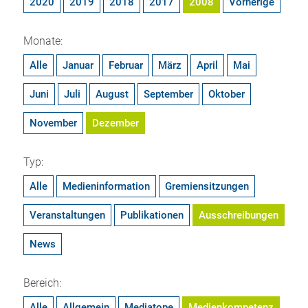
2020
2019
2018
2017
2008
Vorherige
Monate:
Alle
Januar
Februar
März
April
Mai
Juni
Juli
August
September
Oktober
November
Dezember
Typ:
Alle
Medieninformation
Gremiensitzungen
Veranstaltungen
Publikationen
Ausschreibungen
News
Bereich:
Alle
Allgemein
Mediatope
Medienkompetenz