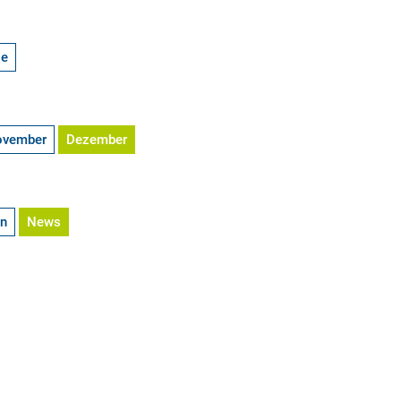
ge
ovember
Dezember
en
News