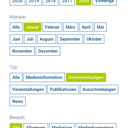
2020
2019
2018
2017
2009
Vorherige
Monate:
Alle
Januar
Februar
März
April
Mai
Juni
Juli
August
September
Oktober
November
Dezember
Typ:
Alle
Medieninformation
Gremiensitzungen
Veranstaltungen
Publikationen
Ausschreibungen
News
Bereich:
Alle
Allgemein
Mediatope
Medienkompetenz