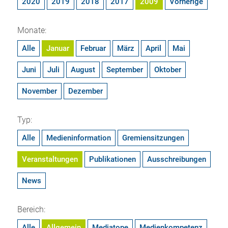
2020
2019
2018
2017
2009
Vorherige
Monate:
Alle
Januar
Februar
März
April
Mai
Juni
Juli
August
September
Oktober
November
Dezember
Typ:
Alle
Medieninformation
Gremiensitzungen
Veranstaltungen
Publikationen
Ausschreibungen
News
Bereich:
Alle
Allgemein
Mediatope
Medienkompetenz