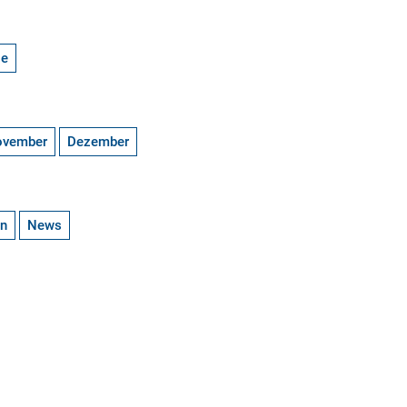
ge
ovember
Dezember
en
News