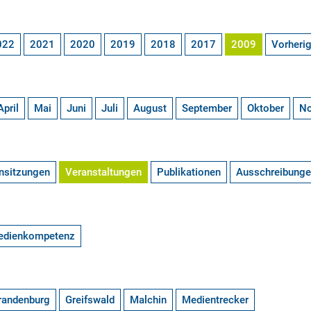
022
2021
2020
2019
2018
2017
2009
Vorheri
April
Mai
Juni
Juli
August
September
Oktober
N
nsitzungen
Veranstaltungen
Publikationen
Ausschreibung
edienkompetenz
randenburg
Greifswald
Malchin
Medientrecker