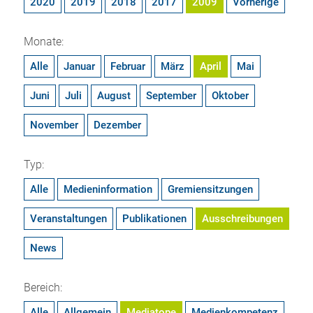
2020
2019
2018
2017
2009
Vorherige
Monate:
Alle
Januar
Februar
März
April
Mai
Juni
Juli
August
September
Oktober
November
Dezember
Typ:
Alle
Medieninformation
Gremiensitzungen
Veranstaltungen
Publikationen
Ausschreibungen
News
Bereich:
Alle
Allgemein
Mediatope
Medienkompetenz