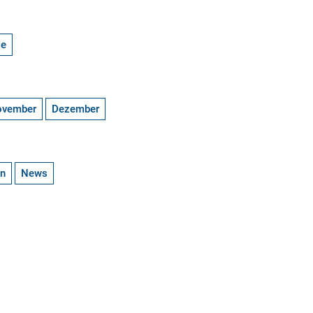
ge
ovember
Dezember
en
News