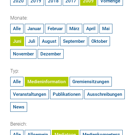
2020
2019
2018
2017
2009
Vorherige
Monate:
Alle
Januar
Februar
März
April
Mai
Juni
Juli
August
September
Oktober
November
Dezember
Typ:
Alle
Medieninformation
Gremiensitzungen
Veranstaltungen
Publikationen
Ausschreibungen
News
Bereich:
Alle
Allgemein
Mediatope
Medienkompetenz