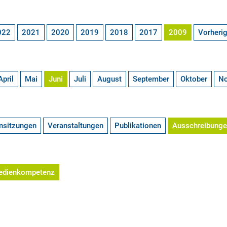
022
2021
2020
2019
2018
2017
2009
Vorheri
April
Mai
Juni
Juli
August
September
Oktober
N
nsitzungen
Veranstaltungen
Publikationen
Ausschreibung
edienkompetenz