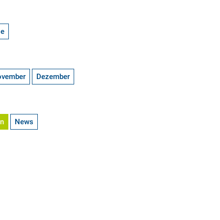
ge
ovember
Dezember
en
News