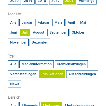
2020
2019
2018
2017
2009
Vorherige
Monate:
Alle
Januar
Februar
März
April
Mai
Juni
Juli
August
September
Oktober
November
Dezember
Typ:
Alle
Medieninformation
Gremiensitzungen
Veranstaltungen
Publikationen
Ausschreibungen
News
Bereich:
Alle
Allgemein
Mediatope
Medienkompetenz