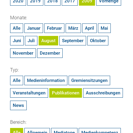
2020
2019
2018
2017
2009
Vorherige
Monate:
Alle
Januar
Februar
März
April
Mai
Juni
Juli
August
September
Oktober
November
Dezember
Typ:
Alle
Medieninformation
Gremiensitzungen
Veranstaltungen
Publikationen
Ausschreibungen
News
Bereich:
Alle
Allgemein
Mediatope
Medienkompetenz