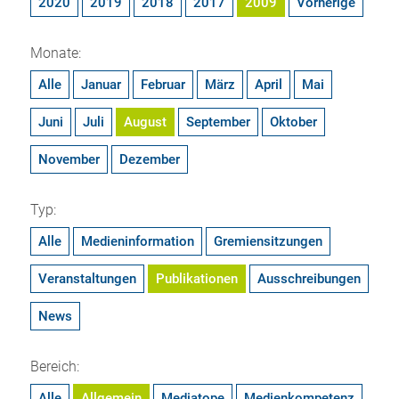
2020
2019
2018
2017
2009
Vorherige
Monate:
Alle
Januar
Februar
März
April
Mai
Juni
Juli
August
September
Oktober
November
Dezember
Typ:
Alle
Medieninformation
Gremiensitzungen
Veranstaltungen
Publikationen
Ausschreibungen
News
Bereich:
Alle
Allgemein
Mediatope
Medienkompetenz