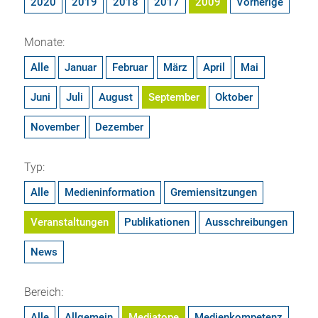
2020
2019
2018
2017
2009
Vorherige
Monate:
Alle
Januar
Februar
März
April
Mai
Juni
Juli
August
September
Oktober
November
Dezember
Typ:
Alle
Medieninformation
Gremiensitzungen
Veranstaltungen
Publikationen
Ausschreibungen
News
Bereich:
Alle
Allgemein
Mediatope
Medienkompetenz