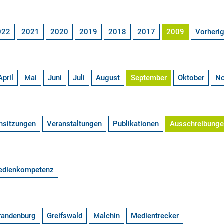
022
2021
2020
2019
2018
2017
2009
Vorheri
April
Mai
Juni
Juli
August
September
Oktober
N
nsitzungen
Veranstaltungen
Publikationen
Ausschreibung
edienkompetenz
randenburg
Greifswald
Malchin
Medientrecker