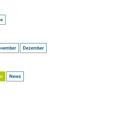
ge
ovember
Dezember
en
News