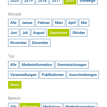
2020
2019
2018
2017
2009
Vorherige
Monate:
Alle
Januar
Februar
März
April
Mai
Juni
Juli
August
September
Oktober
November
Dezember
Typ:
Alle
Medieninformation
Gremiensitzungen
Veranstaltungen
Publikationen
Ausschreibungen
News
Bereich:
Alle
Allgemein
Mediatope
Medienkompetenz