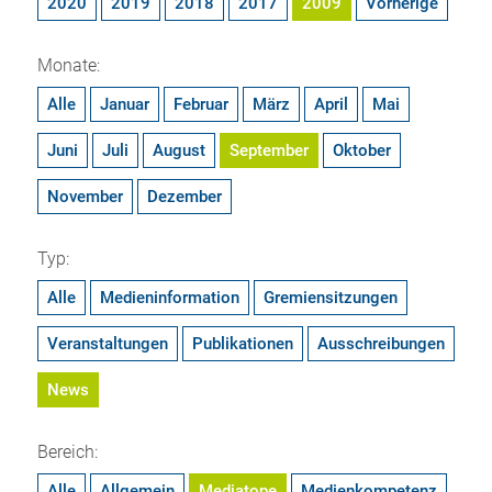
2020
2019
2018
2017
2009
Vorherige
Monate:
Alle
Januar
Februar
März
April
Mai
Juni
Juli
August
September
Oktober
November
Dezember
Typ:
Alle
Medieninformation
Gremiensitzungen
Veranstaltungen
Publikationen
Ausschreibungen
News
Bereich:
Alle
Allgemein
Mediatope
Medienkompetenz