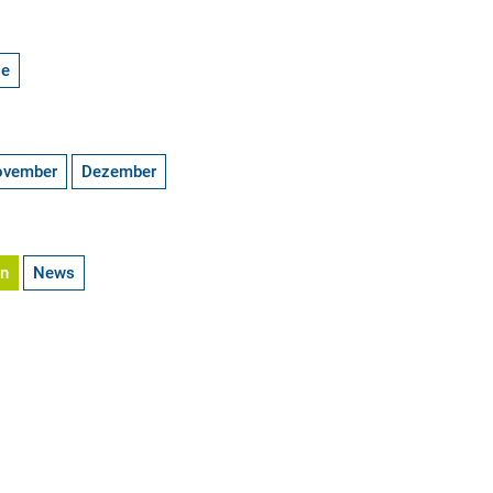
ge
ovember
Dezember
en
News