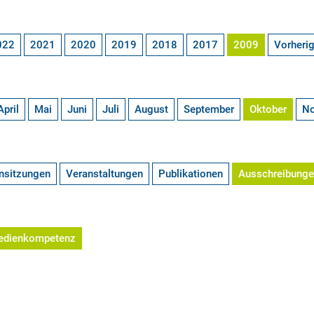
022
2021
2020
2019
2018
2017
2009
Vorheri
April
Mai
Juni
Juli
August
September
Oktober
N
nsitzungen
Veranstaltungen
Publikationen
Ausschreibung
edienkompetenz