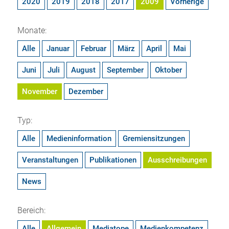
2020
2019
2018
2017
2009
Vorherige
Monate:
Alle
Januar
Februar
März
April
Mai
Juni
Juli
August
September
Oktober
November
Dezember
Typ:
Alle
Medieninformation
Gremiensitzungen
Veranstaltungen
Publikationen
Ausschreibungen
News
Bereich:
Alle
Allgemein
Mediatope
Medienkompetenz