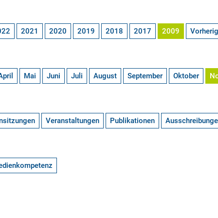
022
2021
2020
2019
2018
2017
2009
Vorheri
April
Mai
Juni
Juli
August
September
Oktober
N
nsitzungen
Veranstaltungen
Publikationen
Ausschreibung
edienkompetenz