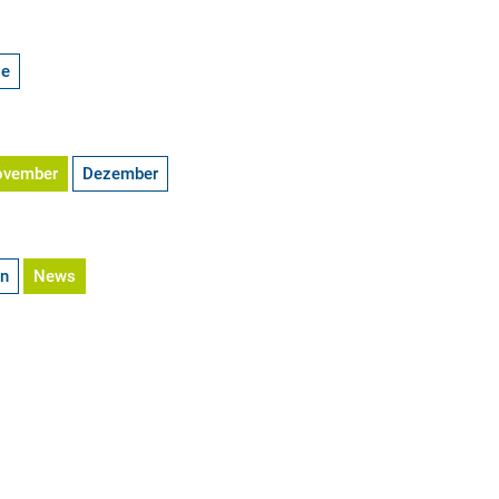
ge
ovember
Dezember
en
News