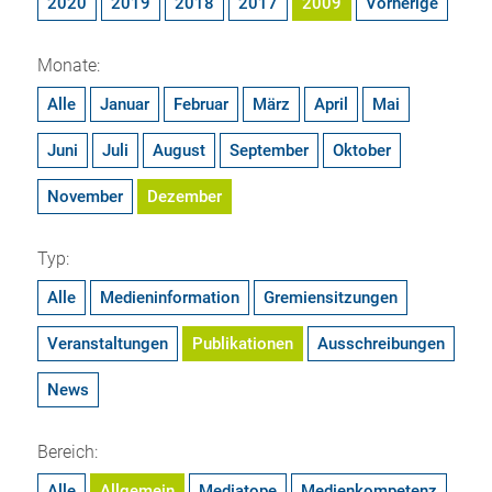
2020
2019
2018
2017
2009
Vorherige
Monate:
Alle
Januar
Februar
März
April
Mai
Juni
Juli
August
September
Oktober
November
Dezember
Typ:
Alle
Medieninformation
Gremiensitzungen
Veranstaltungen
Publikationen
Ausschreibungen
News
Bereich:
Alle
Allgemein
Mediatope
Medienkompetenz