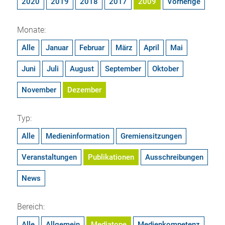
2020
2019
2018
2017
2009
Vorherige
Monate:
Alle
Januar
Februar
März
April
Mai
Juni
Juli
August
September
Oktober
November
Dezember
Typ:
Alle
Medieninformation
Gremiensitzungen
Veranstaltungen
Publikationen
Ausschreibungen
News
Bereich:
Alle
Allgemein
Mediatope
Medienkompetenz