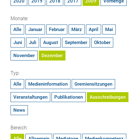
2020
2019
2018
2017
2009
Vorherige
Monate:
Alle
Januar
Februar
März
April
Mai
Juni
Juli
August
September
Oktober
November
Dezember
Typ:
Alle
Medieninformation
Gremiensitzungen
Veranstaltungen
Publikationen
Ausschreibungen
News
Bereich:
Alle
Allgemein
Mediatope
Medienkompetenz