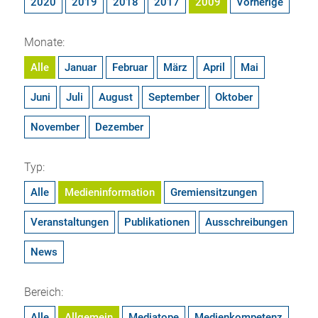
2020
2019
2018
2017
2009
Vorherige
Monate:
Alle
Januar
Februar
März
April
Mai
Juni
Juli
August
September
Oktober
November
Dezember
Typ:
Alle
Medieninformation
Gremiensitzungen
Veranstaltungen
Publikationen
Ausschreibungen
News
Bereich:
Alle
Allgemein
Mediatope
Medienkompetenz