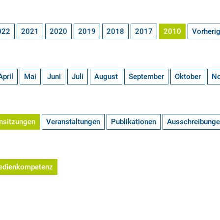
022
2021
2020
2019
2018
2017
2010
Vorheri
April
Mai
Juni
Juli
August
September
Oktober
N
nsitzungen
Veranstaltungen
Publikationen
Ausschreibung
edienkompetenz