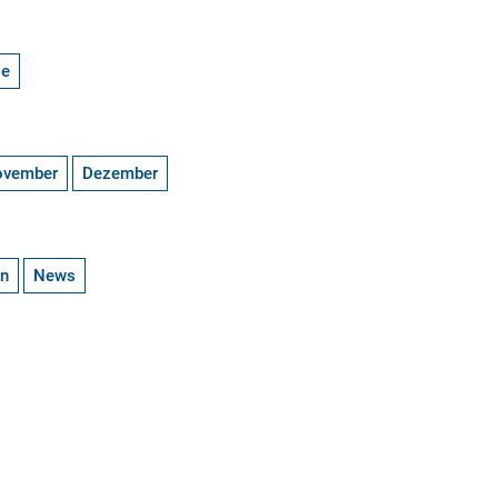
ge
ovember
Dezember
en
News