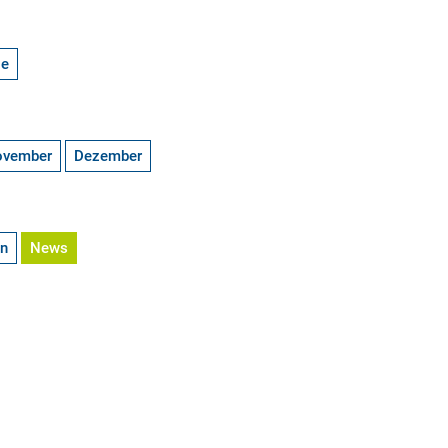
ge
ovember
Dezember
en
News