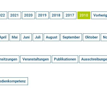
022
2021
2020
2019
2018
2017
2010
Vorheri
April
Mai
Juni
Juli
August
September
Oktober
N
nsitzungen
Veranstaltungen
Publikationen
Ausschreibung
edienkompetenz