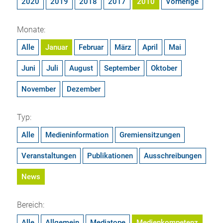
2020
2019
2018
2017
2010
Vorherige
Monate:
Alle
Januar
Februar
März
April
Mai
Juni
Juli
August
September
Oktober
November
Dezember
Typ:
Alle
Medieninformation
Gremiensitzungen
Veranstaltungen
Publikationen
Ausschreibungen
News
Bereich:
Alle
Allgemein
Mediatope
Medienkompetenz