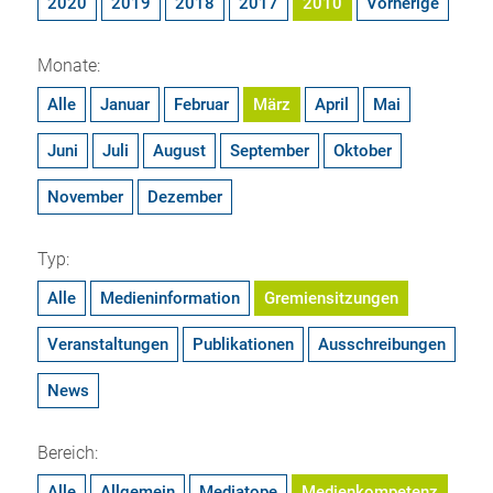
2020
2019
2018
2017
2010
Vorherige
Monate:
Alle
Januar
Februar
März
April
Mai
Juni
Juli
August
September
Oktober
November
Dezember
Typ:
Alle
Medieninformation
Gremiensitzungen
Veranstaltungen
Publikationen
Ausschreibungen
News
Bereich:
Alle
Allgemein
Mediatope
Medienkompetenz