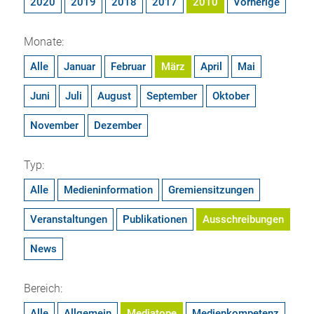
2020
2019
2018
2017
2010
Vorherige
Monate:
Alle
Januar
Februar
März
April
Mai
Juni
Juli
August
September
Oktober
November
Dezember
Typ:
Alle
Medieninformation
Gremiensitzungen
Veranstaltungen
Publikationen
Ausschreibungen
News
Bereich:
Alle
Allgemein
Mediatope
Medienkompetenz