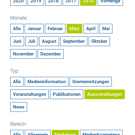
2020
2019
2018
2017
2010
Vorherige
Monate:
Alle
Januar
Februar
März
April
Mai
Juni
Juli
August
September
Oktober
November
Dezember
Typ:
Alle
Medieninformation
Gremiensitzungen
Veranstaltungen
Publikationen
Ausschreibungen
News
Bereich:
Alle
Allgemein
Mediatope
Medienkompetenz