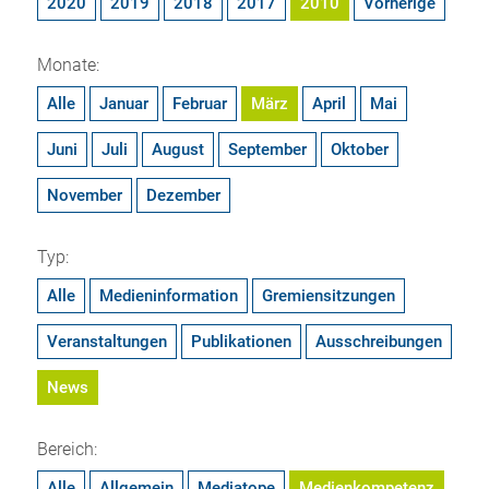
2020
2019
2018
2017
2010
Vorherige
Monate:
Alle
Januar
Februar
März
April
Mai
Juni
Juli
August
September
Oktober
November
Dezember
Typ:
Alle
Medieninformation
Gremiensitzungen
Veranstaltungen
Publikationen
Ausschreibungen
News
Bereich:
Alle
Allgemein
Mediatope
Medienkompetenz