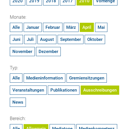
2020
2019
2018
2017
2010
Vorherige
Monate:
Alle
Januar
Februar
März
April
Mai
Juni
Juli
August
September
Oktober
November
Dezember
Typ:
Alle
Medieninformation
Gremiensitzungen
Veranstaltungen
Publikationen
Ausschreibungen
News
Bereich:
Alle
Allgemein
Mediatope
Medienkompetenz