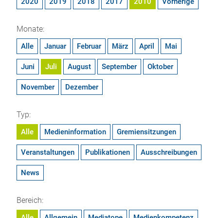
2020
2019
2018
2017
2010
Vorherige
Monate:
Alle
Januar
Februar
März
April
Mai
Juni
Juli
August
September
Oktober
November
Dezember
Typ:
Alle
Medieninformation
Gremiensitzungen
Veranstaltungen
Publikationen
Ausschreibungen
News
Bereich:
Alle
Allgemein
Mediatope
Medienkompetenz