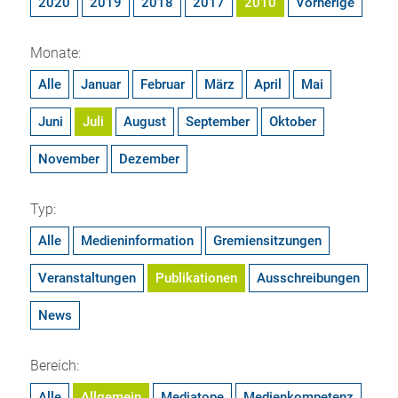
2020
2019
2018
2017
2010
Vorherige
Monate:
Alle
Januar
Februar
März
April
Mai
Juni
Juli
August
September
Oktober
November
Dezember
Typ:
Alle
Medieninformation
Gremiensitzungen
Veranstaltungen
Publikationen
Ausschreibungen
News
Bereich:
Alle
Allgemein
Mediatope
Medienkompetenz