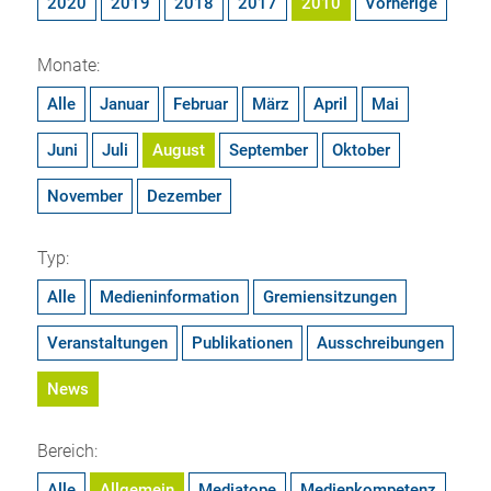
2020
2019
2018
2017
2010
Vorherige
Monate:
Alle
Januar
Februar
März
April
Mai
Juni
Juli
August
September
Oktober
November
Dezember
Typ:
Alle
Medieninformation
Gremiensitzungen
Veranstaltungen
Publikationen
Ausschreibungen
News
Bereich:
Alle
Allgemein
Mediatope
Medienkompetenz