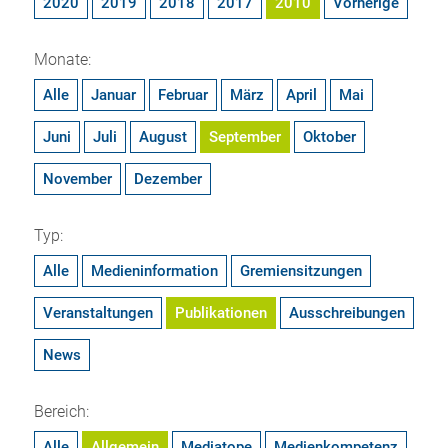
2020
2019
2018
2017
2010
Vorherige
Monate:
Alle
Januar
Februar
März
April
Mai
Juni
Juli
August
September
Oktober
November
Dezember
Typ:
Alle
Medieninformation
Gremiensitzungen
Veranstaltungen
Publikationen
Ausschreibungen
News
Bereich:
Alle
Allgemein
Mediatope
Medienkompetenz