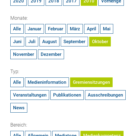
2020
2019
2018
2017
2010
Vorherige
Monate:
Alle
Januar
Februar
März
April
Mai
Juni
Juli
August
September
Oktober
November
Dezember
Typ:
Alle
Medieninformation
Gremiensitzungen
Veranstaltungen
Publikationen
Ausschreibungen
News
Bereich:
Alle
Allgemein
Mediatope
Medienkompetenz