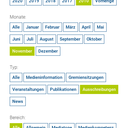
2020
2019
2018
2017
2010
Vorherige
Monate:
Alle
Januar
Februar
März
April
Mai
Juni
Juli
August
September
Oktober
November
Dezember
Typ:
Alle
Medieninformation
Gremiensitzungen
Veranstaltungen
Publikationen
Ausschreibungen
News
Bereich:
Alle
Allgemein
Mediatope
Medienkompetenz